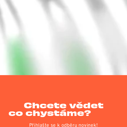
Chcete vědet
co chystáme?
Přihlašte se k odběru novinek!