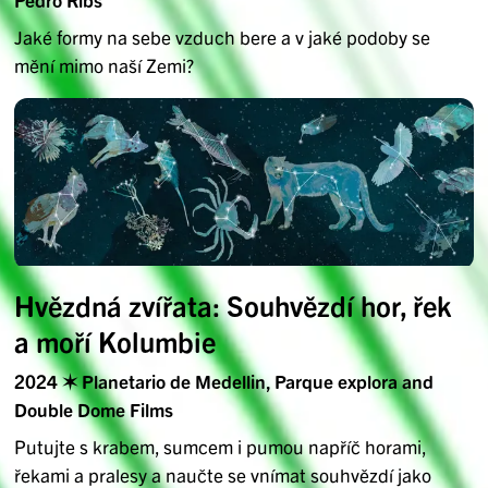
Jaké formy na sebe vzduch bere a v jaké podoby se
mění mimo naší Zemi?
Hvězdná zvířata: Souhvězdí hor, řek
a moří Kolumbie
2024 ✶ Planetario de Medellin, Parque explora and
Double Dome Films
Putujte s krabem, sumcem i pumou napříč horami,
řekami a pralesy a naučte se vnímat souhvězdí jako