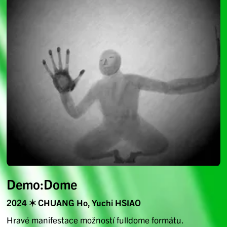
Demo:Dome
2024 ✶ CHUANG Ho, Yuchi HSIAO
Hravé manifestace možností fulldome formátu.