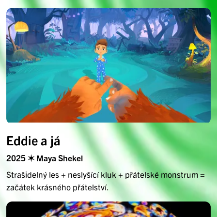
Eddie a já
2025 ✶ Maya Shekel
Strašidelný les + neslyšící kluk + přátelské monstrum =
začátek krásného přátelství.