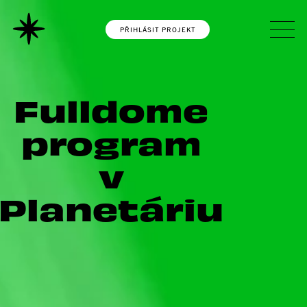
PŘIHLÁSIT PROJEKT
Fulldome
program
v
Planetáriu