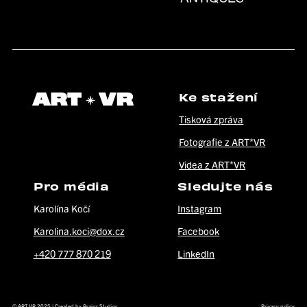
Ke stažení
Tisková zpráva
Fotografie z ART*VR
Videa z ART*VR
Pro média
Sledujte nás
Karolína Kočí
Instagram
Karolina.koci@dox.cz
Facebook
+420 777 870 219
LinkedIn
© ART VR 2025 | Created by
Brainz Studios
Privacy policy