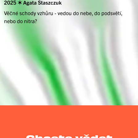
2025 ✶ Agata Staszczuk
Věčné schody vzhůru - vedou do nebe, do podsvětí,
nebo do nitra?
Chcete vědet