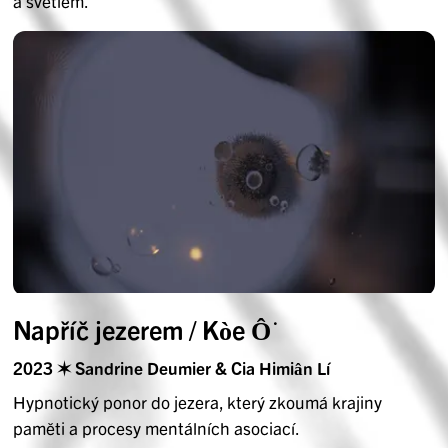
a světlem.
Napříč jezerem / Kòe Ô͘
2023 ✶ Sandrine Deumier & Cia Himiân Lí
Hypnotický ponor do jezera, který zkoumá krajiny
paměti a procesy mentálních asociací.