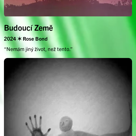
Budoucí Země
2024 ✶ Rose Bond
“Nemám jiný život, než tento.”